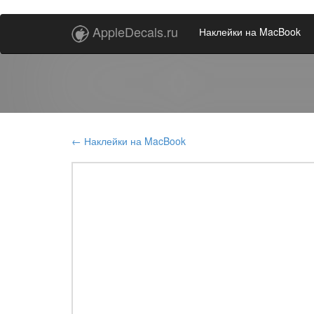
AppleDecals.ru
Наклейки на MacBook
← Наклейки на MacBook