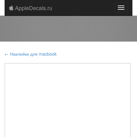
AppleDecals.ru
← Наклейки для macbook