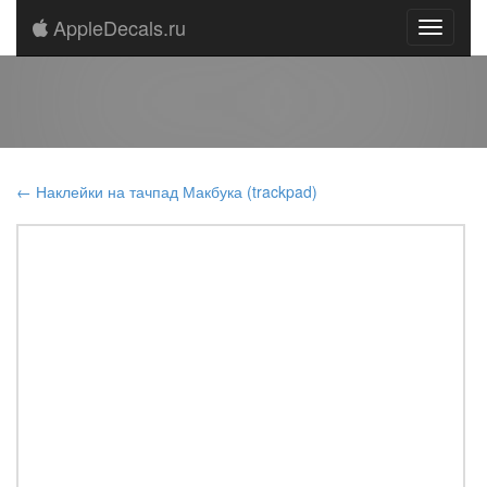
AppleDecals.ru
← Наклейки на тачпад Макбука (trackpad)