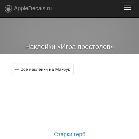
AppleDecals.ru
Наклейки «Игра престолов»
← Все наклейки на Макбук
Старки герб